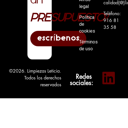
calidad(@)li
legal
PRESUPUESTO
?
Teléfono:
Política
916 81
de
35 58
cookies
escríbenos
Términos
de uso
©2026. Limpiezas Leticia.
Redes
Todos los derechos
sociales:
reservados