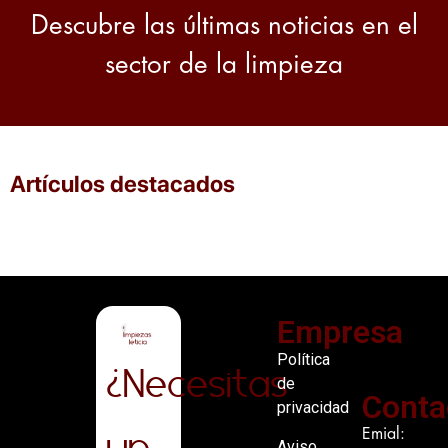
Descubre las últimas noticias en el
sector de la limpieza
Artículos destacados
Empresa
Política
¿Necesitas
de
Conta
privacidad
un
Emial:
Aviso