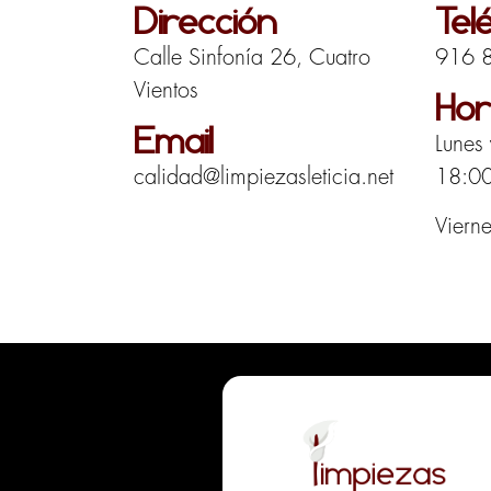
Dirección
Tel
Calle Sinfonía 26, Cuatro
916 
Vientos
Hor
Email
Lunes
calidad@limpiezasleticia.net
18:0
Viern